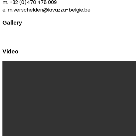
m. +32 (0)470 478 009
e.
m.verschelden@lavazza-belgie.be
Gallery
Video