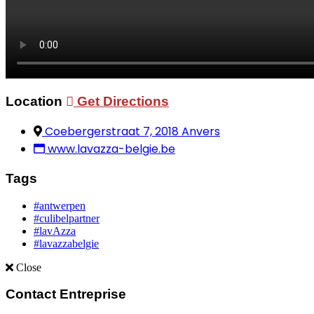
Location
Get Directions
Coebergerstraat 7, 2018 Anvers
www.lavazza-belgie.be
Tags
#antwerpen
#culibelpartner
#lavAzza
#lavazzabelgie
Close
Contact Entreprise