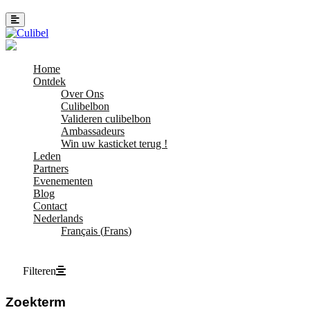
Home
Ontdek
Over Ons
Culibelbon
Valideren culibelbon
Ambassadeurs
Win uw kasticket terug !
Leden
Partners
Evenementen
Blog
Contact
Nederlands
Français
(
Frans
)
Filteren
Zoekterm