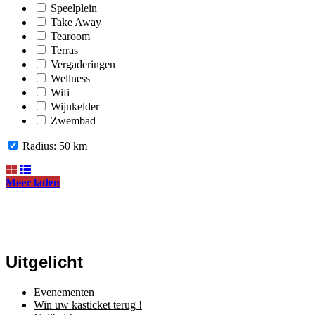
Speelplein
Take Away
Tearoom
Terras
Vergaderingen
Wellness
Wifi
Wijnkelder
Zwembad
Radius:
50
km
Meer laden
Uitgelicht
Evenementen
Win uw kasticket terug !